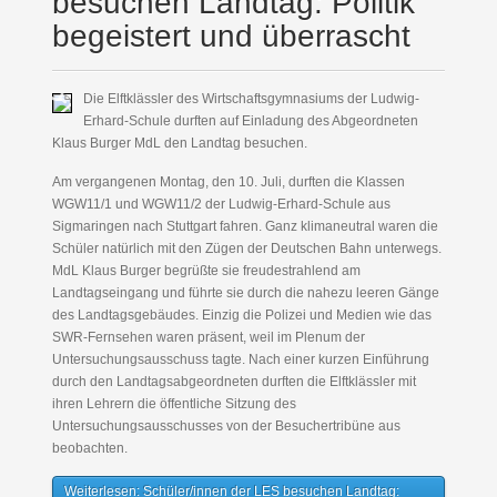
besuchen Landtag: Politik
begeistert und überrascht
Die Elftklässler des Wirtschaftsgymnasiums der Ludwig-
Erhard-Schule durften auf Einladung des Abgeordneten
Klaus Burger MdL den Landtag besuchen.
Am vergangenen Montag, den 10. Juli, durften die Klassen
WGW11/1 und WGW11/2 der Ludwig-Erhard-Schule aus
Sigmaringen nach Stuttgart fahren. Ganz klimaneutral waren die
Schüler natürlich mit den Zügen der Deutschen Bahn unterwegs.
MdL Klaus Burger begrüßte sie freudestrahlend am
Landtagseingang und führte sie durch die nahezu leeren Gänge
des Landtagsgebäudes. Einzig die Polizei und Medien wie das
SWR-Fernsehen waren präsent, weil im Plenum der
Untersuchungsausschuss tagte. Nach einer kurzen Einführung
durch den Landtagsabgeordneten durften die Elftklässler mit
ihren Lehrern die öffentliche Sitzung des
Untersuchungsausschusses von der Besuchertribüne aus
beobachten.
Weiterlesen: Schüler/innen der LES besuchen Landtag: