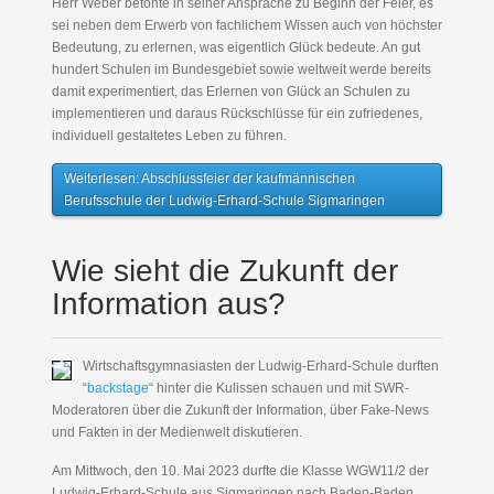
Herr Weber betonte in seiner Ansprache zu Beginn der Feier, es
sei neben dem Erwerb von fachlichem Wissen auch von höchster
Bedeutung, zu erlernen, was eigentlich Glück bedeute. An gut
hundert Schulen im Bundesgebiet sowie weltweit werde bereits
damit experimentiert, das Erlernen von Glück an Schulen zu
implementieren und daraus Rückschlüsse für ein zufriedenes,
individuell gestaltetes Leben zu führen.
Weiterlesen: Abschlussfeier der kaufmännischen
Berufsschule der Ludwig-Erhard-Schule Sigmaringen
Wie sieht die Zukunft der
Information aus?
Wirtschaftsgymnasiasten der Ludwig-Erhard-Schule durften
“
backstage
“ hinter die Kulissen schauen und mit SWR-
Moderatoren über die Zukunft der Information, über Fake-News
und Fakten in der Medienwelt diskutieren.
Am Mittwoch, den 10. Mai 2023 durfte die Klasse WGW11/2 der
Ludwig-Erhard-Schule aus Sigmaringen nach Baden-Baden