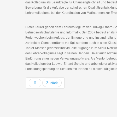
das Kollegium als Beauftragte für Chancengleichheit und betreut 
Bewerbung für die Aufgabe der schulischen Qualitätsentwicklung. 
Lehrerkollegiums bei der Koordination von Maßnahmen zur Errei
Dieter Feurer gehört dem Lehrerkollegium der Ludwig-Erhard-Sc
Betriebswirtschaftslehre und Informatik. Seit 2007 betreut er als 
Ferienwochen beim Aufbau, der Erneuerung und Instandhaltung d
zahlreiche Computerräume verfügt, sondern auch in allen Klas
Tablet-Klassen jederzeit individuelle Zugänge zum Schul-Netzwer
des Lehrerkollegiums liegt in seinen Händen. Da er auch Administ
Einführung einer neuen Verwaltungssoftware. Als Mentor betreut
das Kollegium der Ludwig-Erhard-Schule und arbeitete er aktiv 
Fortbildungsplanung an Schulen mit. Neben all diesen Tätigkeiten
Zurück