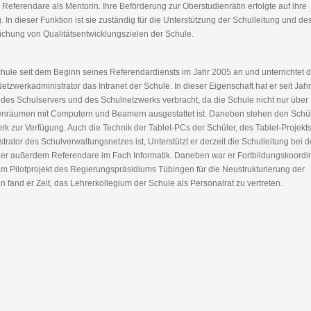
Referendare als Mentorin. Ihre Beförderung zur Oberstudienrätin erfolgte auf ihre
In dieser Funktion ist sie zuständig für die Unterstützung der Schulleitung und de
chung von Qualitätsentwicklungszielen der Schule.
hule seit dem Beginn seines Referendardiensts im Jahr 2005 an und unterrichtet d
Netzwerkadministrator das Intranet der Schule. In dieser Eigenschaft hat er seit Jah
es Schulservers und des Schulnetzwerks verbracht, da die Schule nicht nur über
senräumen mit Computern und Beamern ausgestattet ist. Daneben stehen den Schü
k zur Verfügung. Auch die Technik der Tablet-PCs der Schüler, des Tablet-Projekt
rator des Schulverwaltungsnetzes ist, Unterstützt er derzeit die Schulleitung bei d
 er außerdem Referendare im Fach Informatik. Daneben war er Fortbildungskoordin
am Pilotprojekt des Regierungspräsidiums Tübingen für die Neustrukturierung der
 fand er Zeit, das Lehrerkollegium der Schule als Personalrat zu vertreten.