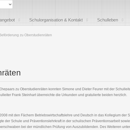
sangebot
Schulorganisation & Kontakt
Schulleben
Beförderung zu Oberstudienräten
nräten
 Ehepaars zu Oberstudienräten konnten Simone und Dieter Feurer mit der Schullei
leiter Frank Steinhart überreichte die Urkunden und gratulierte beiden herzlich.
 2008 mit den Fächern Betriebswirtschaftslehre und Deutsch in das Kollegium der 
gte der Schule und Präventionslehrkraft in der schulischen Präventionsarbeit sowie
rschwaben bei der mündlichen Prüfung von Auszubildenden. Des Weiteren unters