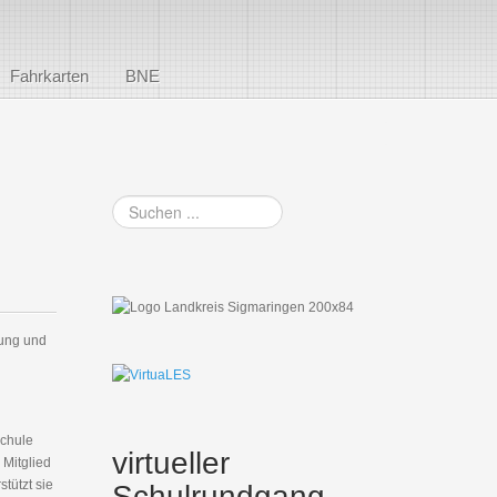
Fahrkarten
BNE
Suchen
...
tung und
Schule
virtueller
 Mitglied
tützt sie
Schulrundgang