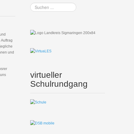
Suchen
...
 und
 Auftrag
jegliche
innen und
nsrer
virtueller
 uns
Schulrundgang