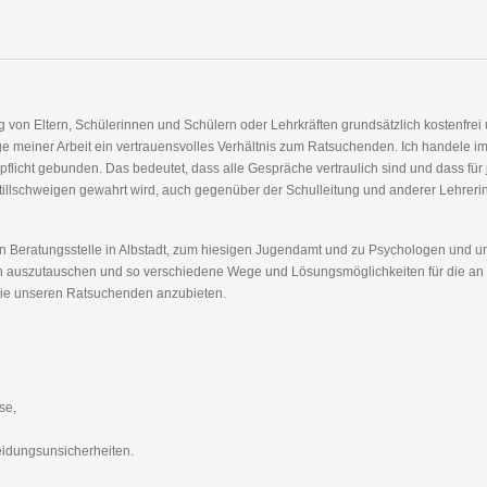
ng von Eltern, Schülerinnen und Schülern oder Lehrkräften grundsätzlich kostenfrei
 meiner Arbeit ein vertrauensvolles Verhältnis zum Ratsuchenden. Ich handele im
icht gebunden. Das bedeutet, dass alle Gespräche vertraulich sind und dass für 
Stillschweigen gewahrt wird, auch gegenüber der Schulleitung und anderer Lehrer
hen Beratungsstelle in Albstadt, zum hiesigen Jugendamt und zu Psychologen und u
ionen auszutauschen und so verschiedene Wege und Lösungsmöglichkeiten für die an
ie unseren Ratsuchenden anzubieten.
se,
eidungsunsicherheiten.