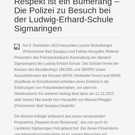
Respekt ist ein Bumerang –
Die Polizei zu Besuch bei
der Ludwig-Erhard-Schule
Sigmaringen
Am 5. Dezember 2023 besuchten Leonie Michelberger
(Polizeirevier Bad Saulgau) und Fabian Hengstler (Referat
Prävention des Polizeipräsidiums Ravensburg am Standort
Sigmaringen) die Ludwig-Erhard-Schule. Die Schüler*innen der
Klassen des Berufskollegs 1BK2W1 und 2BKFR2 sowie
Auszubildenden der Klassen W2VK (Verkäufer*innen) und W2KE
(Kaufleute im Einzelhandel) erhielten einen Einblick in die
Erfahrungen von Polizeibediensteten, vor allem im
Streifendienst. Ein weiterer Vortrag fand dann am 12.12.2023
statt. Dieses Mal wurde Herr Hengstler von Manuel Riegger
(Polizeirevier Bad Saulgau) begleitet.
Der Besuch erfolgte anlässlich des neuen landesweiten
Programms „Respekt ist ein Bumerang“, das nun auch im
Landkreis Sigmaringen Fuß gefasst hat. Ziel dieser Präventions-
und Informationsmaßnahme ist es, jungen Menschen ein