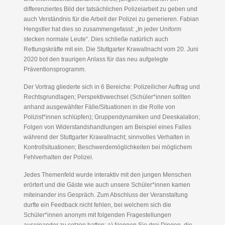
differenziertes Bild der tatsächlichen Polizeiarbeit zu geben und
auch Verständnis für die Arbeit der Polizei zu generieren. Fabian
Hengstler hat dies so zusammengefasst: „In jeder Uniform
stecken normale Leute“. Dies schließe natürlich auch
Rettungskräfte mit ein. Die Stuttgarter Krawallnacht vom 20. Juni
2020 bot den traurigen Anlass für das neu aufgelegte
Präventionsprogramm.
Der Vortrag gliederte sich in 6 Bereiche: Polizeilicher Auftrag und
Rechtsgrundlagen; Perspektivwechsel (Schüler*innen sollten
anhand ausgewählter Fälle/Situationen in die Rolle von
Polizist*innen schlüpfen); Gruppendynamiken und Deeskalation;
Folgen von Widerstandshandlungen am Beispiel eines Falles
während der Stuttgarter Krawallnacht; sinnvolles Verhalten in
Kontrollsituationen; Beschwerdemöglichkeiten bei möglichem
Fehlverhalten der Polizei.
Jedes Themenfeld wurde interaktiv mit den jungen Menschen
erörtert und die Gäste wie auch unsere Schüler*innen kamen
miteinander ins Gespräch. Zum Abschluss der Veranstaltung
durfte ein Feedback nicht fehlen, bei welchem sich die
Schüler*innen anonym mit folgenden Fragestellungen