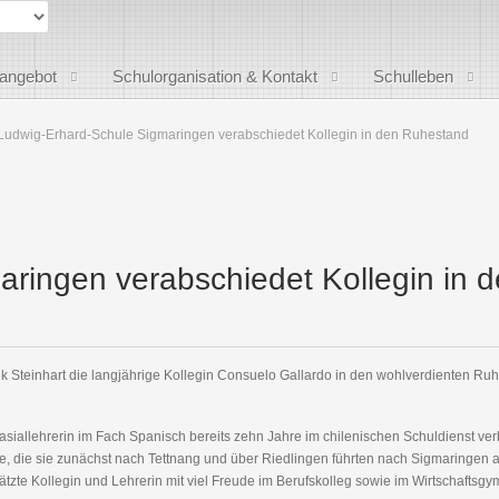
sangebot
Schulorganisation & Kontakt
Schulleben
Ludwig-Erhard-Schule Sigmaringen verabschiedet Kollegin in den Ruhestand
ringen verabschiedet Kollegin in 
k Steinhart die langjährige Kollegin Consuelo Gallardo in den wohlverdienten Ru
iallehrerin im Fach Spanisch bereits zehn Jahre im chilenischen Schuldienst ver
 die sie zunächst nach Tettnang und über Riedlingen führten nach Sigmaringen a
hätzte Kollegin und Lehrerin mit viel Freude im Berufskolleg sowie im Wirtschaftsg