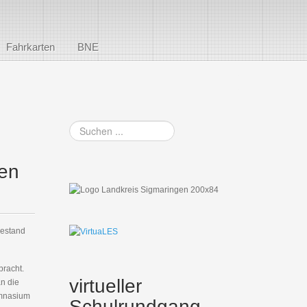
Fahrkarten
BNE
Suchen
...
den
hestand
bracht.
virtueller
n die
ymnasium
Schulrundgang