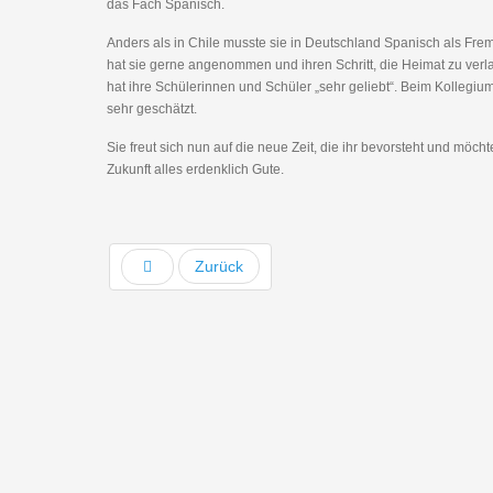
das Fach Spanisch.
Anders als in Chile musste sie in Deutschland Spanisch als Fre
hat sie gerne angenommen und ihren Schritt, die Heimat zu verl
hat ihre Schülerinnen und Schüler „sehr geliebt“. Beim Kollegi
sehr geschätzt.
Sie freut sich nun auf die neue Zeit, die ihr bevorsteht und möc
Zukunft alles erdenklich Gute.
Zurück