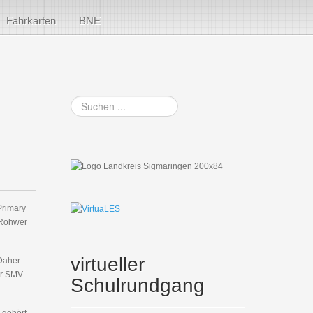
Fahrkarten
BNE
Suchen
...
Primary
a Rohwer
virtueller
 Daher
er SMV-
Schulrundgang