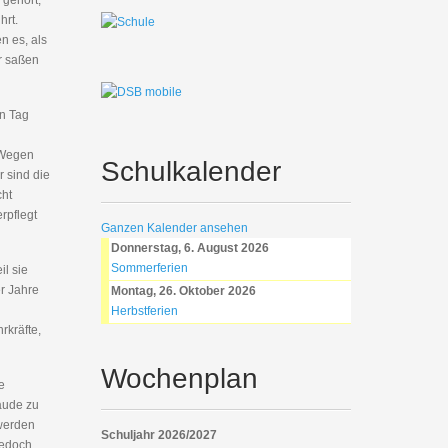
 gehört,
hrt.
n es, als
r saßen
en Tag
 Wegen
Schulkalender
 sind die
cht
rpflegt
Ganzen Kalender ansehen
Donnerstag, 6. August 2026
Sommerferien
il sie
r Jahre
Montag, 26. Oktober 2026
Herbstferien
rkräfte,
Wochenplan
e
äude zu
 werden
Schuljahr 2026/2027
jedoch