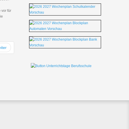
 vor für
ie
iter