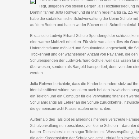
Jutta Rohwer hatte aktuelle Bilder und neueste Information
liegt, umgeben von steilen Bergen, als Holzfällersiedlung i
Dorthin fahren Jutta Rohwer und ihr Mann regelmäßig ca. 2,5 Au
habe die südafrikanische Schulverwaltung die kleine Schule mit
auf dem Boden und hatten weder Bücher noch Schreibmaterial. Es
Erst als die Ludwig-Erhard-Schule Spendengelder schickte, kon
eine warme Mahlzeit erhielten. Für viele war allein dies ein Gr
Unterrichtsräume möbliert und Schulmaterial angeschafft, die 
Trockenheit und der wachsenden Anzahl von Pavianen, die den 
Schülerspenden der Ludwig-Erhard-Schule, weil das Essen für d
überwiesen, sondern als Bargeld transportiert, denn von den 
werden.
Jutta Rohwer berichtete, dass die Kinder besonders stolz auf ih
identitätsstiftend wirken, vor allem auch bei den inzwischen 
ein Telefon und ein Computer für die Verwaltung finanziert werde
Schuljahrgangs als Lehrer an die Schule zurückkehrte. Inzwische
die gemeinsam acht Klassenstufen unterrichten.
Außerhalb des Tals gibt es allerdings mehrere verstreute Farmge
Schulverwaltung nun beschloss, vier kleine Schulen – darunt
bauen. Dieses besitzt nun sogar Toiletten mit Wasserspülung, do
die acht Klassenstufen der Schule von acht Lehrkräften jeweils