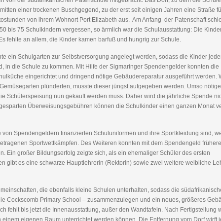
en von der südafrikanischen Patenschule mitgebracht. Das Dorf, zu dem die Schule
nmitten einer trockenen Buschgegend, zu der erst seit einigen Jahren eine Straße fü
tostunden von ihrem Wohnort Port Elizabeth aus. Am Anfang der Patenschaft schie
 50 bis 75 Schulkindern vergessen, so ärmlich war die Schulausstattung: Die Kinde
 fehlte an allem, die Kinder kamen barfuß und hungrig zur Schule.
nte ein Schulgarten zur Selbstversorgung angelegt werden, sodass die Kinder jed
und, in die Schule zu kommen. Mit Hilfe der Sigmaringer Spendengelder konnten die
Schulküche eingerichtet und dringend nötige Gebäudereparatur ausgeführt werden.
Gemüsegarten plünderten, musste dieser jüngst aufgegeben werden. Umso nötiger
ie Schülerspeisung nun gekauft werden muss. Daher wird die jährliche Spende ni
eingesparten Überweisungsgebühren können die Schulkinder einen ganzen Monat ve
re von Spendengeldern finanzierten Schuluniformen und ihre Sportkleidung sind, we
ausgetragenen Sportwettkämpfen. Des Weiteren konnten mit dem Spendengeld frühere
n. Ein großer Bildungserfolg zeigte sich, als ein ehemaliger Schüler des ersten
n gibt es eine schwarze Hauptlehrerin (Rektorin) sowie zwei weitere weibliche Leh
meinschaften, die ebenfalls kleine Schulen unterhalten, sodass die südafrikanisch
er die Cockscomb Primary School – zusammenzulegen und ein neues, größeres Geb
ch fehlt bis jetzt die Innenausstattung, außer den Wandtafeln. Nach Fertigstellung
 in einem eigenen Raum unterrichtet werden können. Die Entfernung vom Dorf wirft 