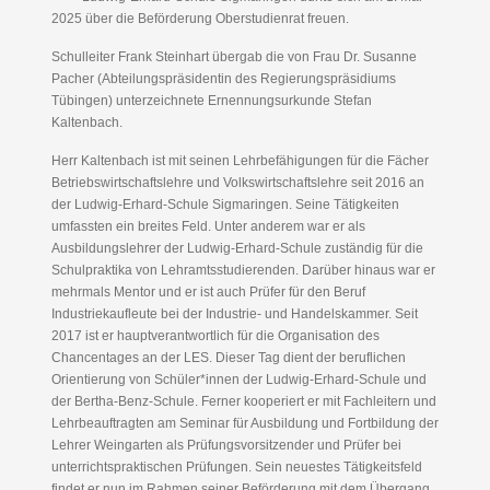
2025 über die Beförderung Oberstudienrat freuen.
Schulleiter Frank Steinhart übergab die von Frau Dr. Susanne
Pacher (Abteilungspräsidentin des Regierungspräsidiums
Tübingen) unterzeichnete Ernennungsurkunde Stefan
Kaltenbach.
Herr Kaltenbach ist mit seinen Lehrbefähigungen für die Fächer
Betriebswirtschaftslehre und Volkswirtschaftslehre seit 2016 an
der Ludwig-Erhard-Schule Sigmaringen. Seine Tätigkeiten
umfassten ein breites Feld. Unter anderem war er als
Ausbildungslehrer der Ludwig-Erhard-Schule zuständig für die
Schulpraktika von Lehramtsstudierenden. Darüber hinaus war er
mehrmals Mentor und er ist auch Prüfer für den Beruf
Industriekaufleute bei der Industrie- und Handelskammer. Seit
2017 ist er hauptverantwortlich für die Organisation des
Chancentages an der LES. Dieser Tag dient der beruflichen
Orientierung von Schüler*innen der Ludwig-Erhard-Schule und
der Bertha-Benz-Schule. Ferner kooperiert er mit Fachleitern und
Lehrbeauftragten am Seminar für Ausbildung und Fortbildung der
Lehrer Weingarten als Prüfungsvorsitzender und Prüfer bei
unterrichtspraktischen Prüfungen. Sein neuestes Tätigkeitsfeld
findet er nun im Rahmen seiner Beförderung mit dem Übergang